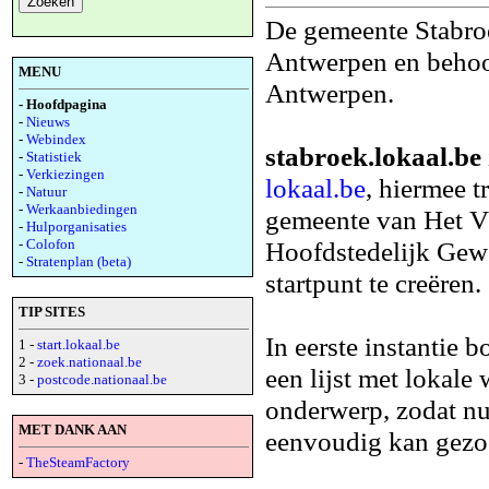
De gemeente Stabroe
Antwerpen en behoor
MENU
Antwerpen.
- Hoofdpagina
-
Nieuws
-
Webindex
stabroek.lokaal.be
-
Statistiek
-
Verkiezingen
lokaal.be
, hiermee t
-
Natuur
-
Werkaanbiedingen
gemeente van Het V
-
Hulporganisaties
-
Colofon
Hoofdstedelijk Gewe
-
Stratenplan (beta)
startpunt te creëren.
TIP SITES
In eerste instantie
1 -
start.lokaal.be
2 -
zoek.nationaal.be
een lijst met lokale
3 -
postcode.nationaal.be
onderwerp, zodat nu
MET DANK AAN
eenvoudig kan gezo
-
TheSteamFactory