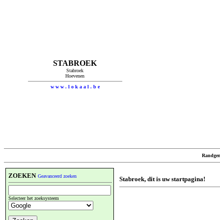
STABROEK
Stabroek
Hoevenen
w w w . l o k a a l . b e
Randgem
ZOEKEN
Geavanceerd zoeken
Stabroek, dit is uw startpagina!
Selecteer het zoeksysteem